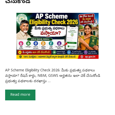
చేసుకోండి
AP Scheme Eligibility Check 2026: మీకు ప్రభుత్వ పథకాలు
వస్తాయా? రేషన్ కార్డు, NBM, GSWS అర్హతను ఇలా చెక్ చేసుకోండి
ప్రభుత్వ పథకాలకు దరఖాస్తు …
Read more