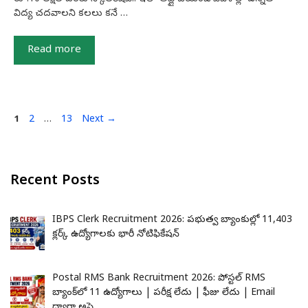
విద్య చదవాలని కలలు కనే …
Read more
Page
Page
Page
1
2
…
13
Next
→
Recent Posts
IBPS Clerk Recruitment 2026: ప్రభుత్వ బ్యాంకుల్లో 11,403
క్లర్క్ ఉద్యోగాలకు భారీ నోటిఫికేషన్
Postal RMS Bank Recruitment 2026: పోస్టల్ RMS
బ్యాంక్‌లో 11 ఉద్యోగాలు | పరీక్ష లేదు | ఫీజు లేదు | Email
ద్వారా అప్లై