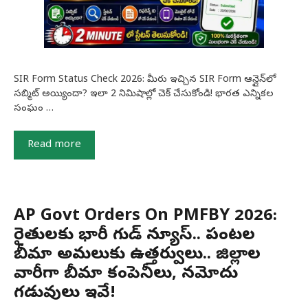
SIR Form Status Check 2026: మీరు ఇచ్చిన SIR Form ఆన్లైన్‌లో
సబ్మిట్ అయ్యిందా? ఇలా 2 నిమిషాల్లో చెక్ చేసుకోండి! భారత ఎన్నికల
సంఘం …
Read more
AP Govt Orders On PMFBY 2026:
రైతులకు భారీ గుడ్ న్యూస్.. పంటల
బీమా అమలుకు ఉత్తర్వులు.. జిల్లాల
వారీగా బీమా కంపెనీలు, నమోదు
గడువులు ఇవే!