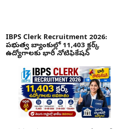
IBPS Clerk Recruitment 2026:
ప్రభుత్వ బ్యాంకుల్లో 11,403 క్లర్క్
ఉద్యోగాలకు భారీ నోటిఫికేషన్