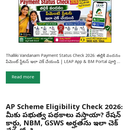
Thalliki Vandanam Payment Status Check 2026: తల్లికి వందనం
పేమెంట్ స్టేటస్ ఇలా చెక్ చేయండి | LEAP App & BM Portal పూర్తి …
Read more
AP Scheme Eligibility Check 2026:
మీకు ప్రభుత్వ పథకాలు వస్తాయా? రేషన్
కార్డు, NBM, GSWS అర్హతను ఇలా చెక్