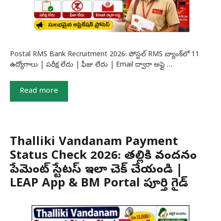
Postal RMS Bank Recruitment 2026: పోస్టల్ RMS బ్యాంక్‌లో 11
ఉద్యోగాలు | పరీక్ష లేదు | ఫీజు లేదు | Email ద్వారా అప్లై …
Read more
Thalliki Vandanam Payment
Status Check 2026: తల్లికి వందనం
పేమెంట్ స్టేటస్ ఇలా చెక్ చేయండి |
LEAP App & BM Portal పూర్తి గైడ్