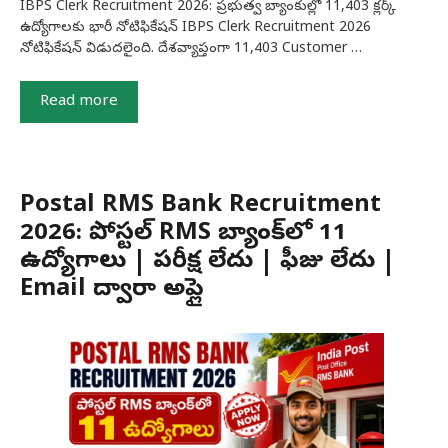
IBPS Clerk Recruitment 2026: ప్రభుత్వ బ్యాంకుల్లో 11,403 క్లర్క్
ఉద్యోగాలకు భారీ నోటిఫికేషన్ IBPS Clerk Recruitment 2026
నోటిఫికేషన్ విడుదలైంది. దేశవ్యాప్తంగా 11,403 Customer …
Read more
Postal RMS Bank Recruitment
2026: పోస్టల్ RMS బ్యాంక్‌లో 11
ఉద్యోగాలు | పరీక్ష లేదు | ఫీజు లేదు |
Email ద్వారా అప్లై