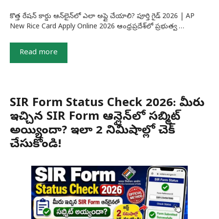
కొత్త రేషన్ కార్డు ఆన్‌లైన్‌లో ఎలా అప్లై చేయాలి? పూర్తి గైడ్ 2026 | AP
New Rice Card Apply Online 2026 ఆంధ్రప్రదేశ్‌లో ప్రభుత్వ …
Read more
SIR Form Status Check 2026: మీరు
ఇచ్చిన SIR Form ఆన్లైన్‌లో సబ్మిట్
అయ్యిందా? ఇలా 2 నిమిషాల్లో చెక్
చేసుకోండి!