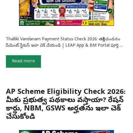
Thalliki Vandanam Payment Status Check 2026: తల్లికి వందనం
పేమెంట్ స్టేటస్ ఇలా చెక్ చేయండి | LEAP App & BM Portal పూర్తి …
Read more
AP Scheme Eligibility Check 2026:
మీకు ప్రభుత్వ పథకాలు వస్తాయా? రేషన్
కార్డు, NBM, GSWS అర్హతను ఇలా చెక్
చేసుకోండి