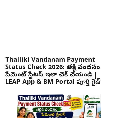
Thalliki Vandanam Payment
Status Check 2026: తల్లికి వందనం
పేమెంట్ స్టేటస్ ఇలా చెక్ చేయండి |
LEAP App & BM Portal పూర్తి గైడ్