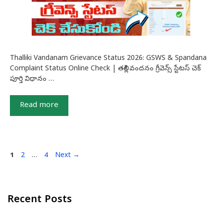
Thalliki Vandanam Grievance Status 2026: GSWS & Spandana
Complaint Status Online Check | తల్లికి వందనం గ్రీవెన్స్ స్టేటస్ చెక్
పూర్తి విధానం …
Read more
Page
Page
Page
1
2
…
4
Next
→
Recent Posts