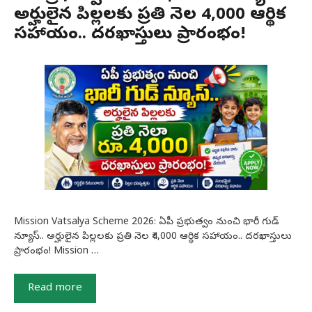
అర్హులైన పిల్లలకు ప్రతి నెల ₹4,000 ఆర్థిక
సహాయం.. దరఖాస్తులు ప్రారంభం!
Mission Vatsalya Scheme 2026: ఏపీ ప్రభుత్వం నుంచి భారీ గుడ్
న్యూస్.. అర్హులైన పిల్లలకు ప్రతి నెల ₹4,000 ఆర్థిక సహాయం.. దరఖాస్తులు
ప్రారంభం! Mission …
Read more