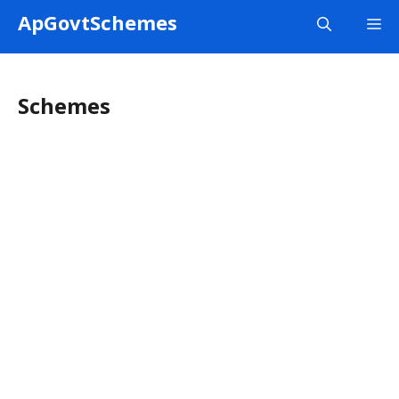
Skip
ApGovtSchemes
M
to
content
Schemes