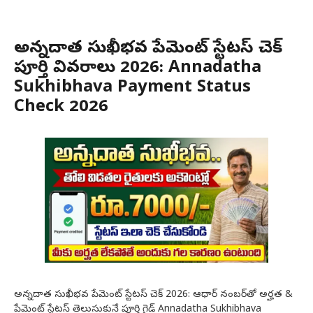
అన్నదాత సుఖీభవ పేమెంట్ స్టేటస్ చెక్
పూర్తి వివరాలు 2026: Annadatha
Sukhibhava Payment Status
Check 2026
అన్నదాత సుఖీభవ పేమెంట్ స్టేటస్ చెక్ 2026: ఆధార్ నంబర్‌తో అర్హత &
పేమెంట్ స్టేటస్ తెలుసుకునే పూర్తి గైడ్ Annadatha Sukhibhava