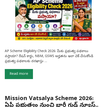
AP Scheme Eligibility Check 2026: మీకు ప్రభుత్వ పథకాలు
వస్తాయా? రేషన్ కార్డు, NBM, GSWS అర్హతను ఇలా చెక్ చేసుకోండి
ప్రభుత్వ పథకాలకు దరఖాస్తు …
Read more
Mission Vatsalya Scheme 2026:
ఏపీ ప్రభుత్వం నుంచి భారీ గుడ్ న్యూస్..