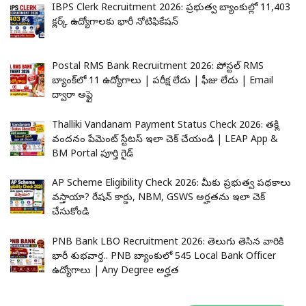
IBPS Clerk Recruitment 2026: ప్రభుత్వ బ్యాంకుల్లో 11,403
క్లర్క్ ఉద్యోగాలకు భారీ నోటిఫికేషన్
Postal RMS Bank Recruitment 2026: పోస్టల్ RMS
బ్యాంక్‌లో 11 ఉద్యోగాలు | పరీక్ష లేదు | ఫీజు లేదు | Email
ద్వారా అప్లై
Thalliki Vandanam Payment Status Check 2026: తల్లికి
వందనం పేమెంట్ స్టేటస్ ఇలా చెక్ చేయండి | LEAP App &
BM Portal పూర్తి గైడ్
AP Scheme Eligibility Check 2026: మీకు ప్రభుత్వ పథకాలు
వస్తాయా? రేషన్ కార్డు, NBM, GSWS అర్హతను ఇలా చెక్
చేసుకోండి
PNB Bank LBO Recruitment 2026: తెలుగు తెలిసిన వారికి
భారీ శుభవార్త.. PNB బ్యాంకులో 545 Local Bank Officer
ఉద్యోగాలు | Any Degree అర్హత