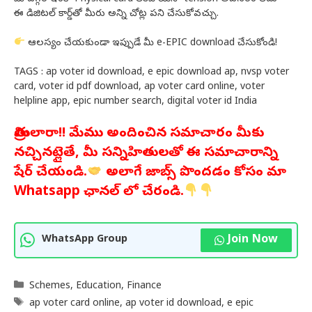
ఈ డిజిటల్ కార్డ్‌తో మీరు అన్ని చోట్ల పని చేసుకోవచ్చు.
ఆలస్యం చేయకుండా ఇప్పుడే మీ e-EPIC download చేసుకోండి!
TAGS : ap voter id download, e epic download ap, nvsp voter
card, voter id pdf download, ap voter card online, voter
helpline app, epic number search, digital voter id India
మిత్రులారా!! మేము అందించిన సమాచారం మీకు
నచ్చినట్లైతే, మీ సన్నిహితులతో ఈ సమాచారాన్ని
షేర్ చేయండి.
అలాగే జాబ్స్ పొందడం కోసం మా
Whatsapp ఛానల్ లో చేరండి.
Join Now
WhatsApp Group
Categories
Schemes
,
Education
,
Finance
Tags
ap voter card online
,
ap voter id download
,
e epic