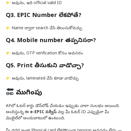
అవును, ఇది official valid ID
Q3. EPIC Number లేకపోతే?
Name ద్వారా search చేసి తెలుసుకోవచ్చు
Q4. Mobile number తప్పనిసరా?
అవును, OTP verification కోసం అవసరం
Q5. Print తీసుకుని వాడొచ్చా?
అవును, laminated చేసి కూడా వాడొచ్చు
ముగింపు
APలో ఓటర్ కార్డు డౌన్‌లోడ్ చేయడం ఇప్పుడు చాలా సులభం అయింది.
అందిస్తున్న ఈ
e-EPIC సర్వీస్
వల్ల మీ ఓటర్ ID ఎప్పుడైనా మీ
మొబైల్‌లో అందుబాటులో ఉంటుంది.
మీ దగ్గర ఇంకా Physical card లేకపోయినా tension అవసరం లేదు —