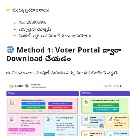
ముఖ్య ప్రయోజనాలు:
వెంటనే డౌన్‌లోడ్
ఎప్పుడైనా యాక్సెస్
ఫిజికల్ కార్డు అవసరం లేకుండా ఉపయోగం
Method 1: Voter Portal ద్వారా
Download చేయడం
ఈ విధానం చాలా సింపుల్ మరియు ఎక్కువగా ఉపయోగించే పద్ధతి.