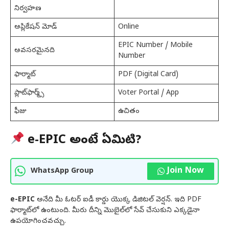
నిర్వహణ
అప్లికేషన్ మోడ్
Online
EPIC Number / Mobile
అవసరమైనది
Number
ఫార్మాట్
PDF (Digital Card)
ప్లాట్‌ఫార్మ్స్
Voter Portal / App
ఫీజు
ఉచితం
e-EPIC అంటే ఏమిటి?
Join Now
WhatsApp Group
e-EPIC
అనేది మీ ఓటర్ ఐడీ కార్డు యొక్క డిజిటల్ వెర్షన్. ఇది PDF
ఫార్మాట్‌లో ఉంటుంది. మీరు దీన్ని మొబైల్‌లో సేవ్ చేసుకుని ఎక్కడైనా
ఉపయోగించవచ్చు.