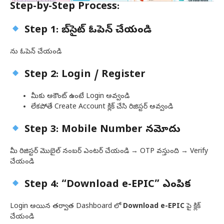
Step-by-Step Process:
Step 1: వెబ్‌సైట్ ఓపెన్ చేయండి
ను ఓపెన్ చేయండి
Step 2: Login / Register
మీకు అకౌంట్ ఉంటే Login అవ్వండి
లేకపోతే Create Account క్లిక్ చేసి రిజిస్టర్ అవ్వండి
Step 3: Mobile Number నమోదు
మీ రిజిస్టర్ మొబైల్ నంబర్ ఎంటర్ చేయండి → OTP వస్తుంది → Verify
చేయండి
Step 4: “Download e-EPIC” ఎంపిక
Login అయిన తర్వాత Dashboard లో
Download e-EPIC
పై క్లిక్
చేయండి