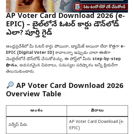
AP Voter Card Download 2026 (e-
EPIC) – మొబైల్‌లోనే ఓటర్ కార్డు డౌన్‌లోడ్
ఎలా? పూర్తి గైడ్
ఆంధ్రప్రదేశ్‌లో మీ ఓటర్ కార్డు పోయినా, డ్యామేజ్ అయినా లేదా కొత్తగా
e-
EPIC (Digital Voter ID)
కావాలన్నా ఇప్పుడు చాలా ఈజీగా
మొబైల్‌లోనే డౌన్‌లోడ్ చేసుకోవచ్చు. ఈ పోస్ట్‌లో మీరు
step-by-step
విధానం
, అవసరమైన వివరాలు, సమస్యల పరిష్కారం అన్నీ క్లియర్‌గా
తెలుసుకుంటారు.
AP Voter Card Download 2026
Overview Table
అంశం
వివరాలు
AP Voter Card Download (e-
సర్వీస్ పేరు
EPIC)