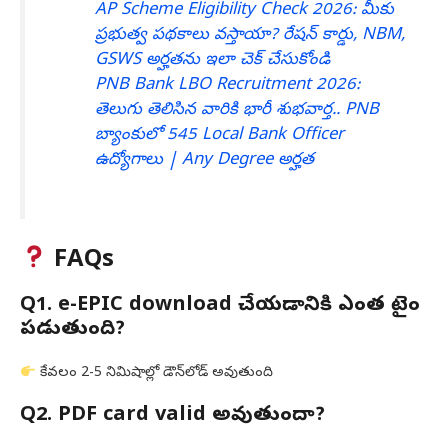
AP Scheme Eligibility Check 2026: మీకు
ప్రభుత్వ పథకాలు వస్తాయా? రేషన్ కార్డు, NBM,
GSWS అర్హతను ఇలా చెక్ చేసుకోండి
PNB Bank LBO Recruitment 2026:
తెలుగు తెలిసిన వారికి భారీ శుభవార్త.. PNB
బ్యాంకులో 545 Local Bank Officer
ఉద్యోగాలు | Any Degree అర్హత
FAQs
Q1. e-EPIC download చేయడానికి ఎంత టైం
పడుతుంది?
కేవలం 2-5 నిమిషాల్లో డౌన్‌లోడ్ అవుతుంది
Q2. PDF card valid అవుతుందా?