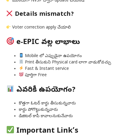
ముందుగా NVSP ద్వారా update చేయండి
Details mismatch?
Voter correction apply చేయాలి
e-EPIC వల్ల లాభాలు
Mobile లో ఎప్పుడైనా ఉపయోగం
Print తీసుకుని Physical card లాగా వాడుకోవచ్చు
Fast & Instant service
పూర్తిగా Free
ఎవరికీ ఉపయోగం?
కొత్తగా ఓటర్ కార్డు తీసుకున్నవారు
కార్డు పోగొట్టుకున్నవారు
డిజిటల్ కాపీ కావాలనుకునేవారు
Important Link’s