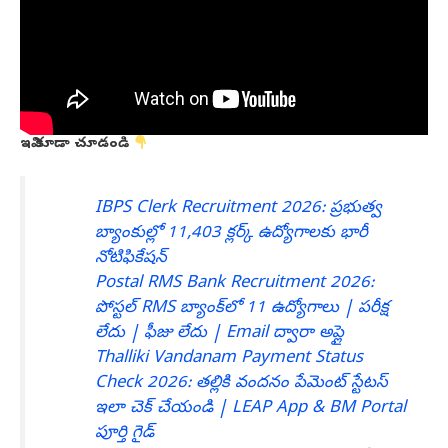
ఇవి కూడా చూడండి
IBPS Clerk Recruitment 2026: ప్రభుత్వ
బ్యాంకుల్లో 11,403 క్లర్క్ ఉద్యోగాలకు భారీ
నోటిఫికేషన్
Postal RMS Bank Recruitment 2026:
పోస్టల్ RMS బ్యాంక్‌లో 11 ఉద్యోగాలు | పరీక్ష
లేదు | ఫీజు లేదు | Email ద్వారా అప్లై
Thalliki Vandanam Payment Status
Check 2026: తల్లికి వందనం పేమెంట్ స్టేటస్
ఇలా చెక్ చేయండి | LEAP App & BM Portal
పూర్తి గైడ్