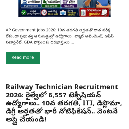
AP Government Jobs 2026: 10వ తరగతి అర్హతతో రాత పరీక్ష
లేకుండా ప్రభుత్వ ఆసుపత్రుల్లో ఉద్యోగాలు.. ల్యాబ్ అటెండెంట్, ఆఫీస్
సబార్డినేట్, GDA పోస్టులకు దరఖాస్తులు …
Read more
Railway Technician Recruitment
2026: రైల్వేలో 6,557 టెక్నీషియన్
ఉద్యోగాలు.. 10వ తరగతి, ITI, డిప్లొమా,
డిగ్రీ అర్హతతో భారీ నోటిఫికేషన్.. వెంటనే
అప్లై చేయండి!