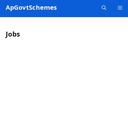
Skip
ApGovtSchemes
M
to
content
Jobs