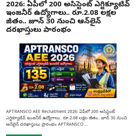
2026: ఏపీలో 200 అసిస్టెంట్ ఎగ్జిక్యూటివ్
ఇంజనీర్ ఉద్యోగాలు.. రూ.2.08 లక్షల
జీతం.. జూన్ 30 నుంచి ఆన్‌లైన్
దరఖాస్తులు ప్రారంభం
APTRANSCO AEE Recruitment 2026: ఏపీలో 200 అసిస్టెంట్
ఎగ్జిక్యూటివ్ ఇంజనీర్ ఉద్యోగాలు.. రూ.2.08 లక్షల జీతం.. జూన్ 30 నుంచి
ఆన్‌లైన్ దరఖాస్తులు ప్రారంభం APTRANSCO …