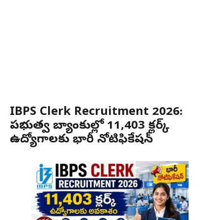
IBPS Clerk Recruitment 2026:
ప్రభుత్వ బ్యాంకుల్లో 11,403 క్లర్క్
ఉద్యోగాలకు భారీ నోటిఫికేషన్