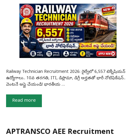
Railway Technician Recruitment 2026: రైల్వేలో 6,557 టెక్నీషియన్
ఉద్యోగాలు.. 10వ తరగతి, ITI, డిప్లొమా, డిగ్రీ అర్హతతో భారీ నోటిఫికేషన్..
వెంటనే అప్లై చేయండి! భారతీయ …
Read more
APTRANSCO AEE Recruitment