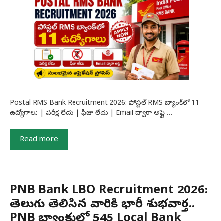
Postal RMS Bank Recruitment 2026: పోస్టల్ RMS బ్యాంక్‌లో 11
ఉద్యోగాలు | పరీక్ష లేదు | ఫీజు లేదు | Email ద్వారా అప్లై …
Read more
PNB Bank LBO Recruitment 2026:
తెలుగు తెలిసిన వారికి భారీ శుభవార్త..
PNB బ్యాంకులో 545 Local Bank