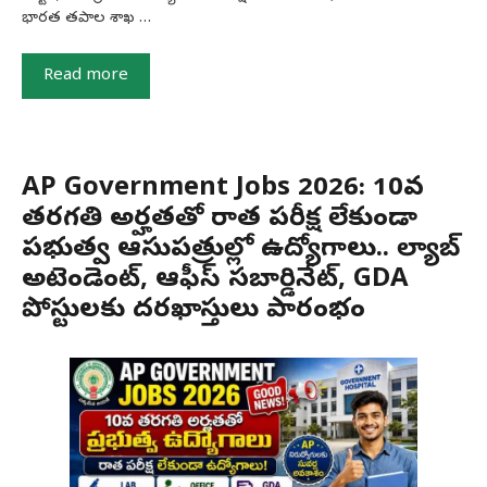
భారత తపాల శాఖ …
Read more
AP Government Jobs 2026: 10వ
తరగతి అర్హతతో రాత పరీక్ష లేకుండా
ప్రభుత్వ ఆసుపత్రుల్లో ఉద్యోగాలు.. ల్యాబ్
అటెండెంట్, ఆఫీస్ సబార్డినేట్, GDA
పోస్టులకు దరఖాస్తులు ప్రారంభం