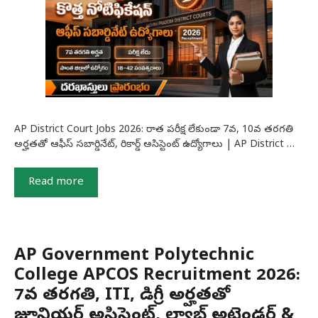
AP District Court Jobs 2026: రాత పరీక్ష లేకుండా 7వ, 10వ తరగతి
అర్హతతో ఆఫీస్ సబార్డినేట్, రికార్డ్ అసిస్టెంట్ ఉద్యోగాలు | AP District …
Read more
AP Government Polytechnic
College APCOS Recruitment 2026:
7వ తరగతి, ITI, డిగ్రీ అర్హతతో
జూనియర్ అసిస్టెంట్, ల్యాబ్ అటెండర్ &