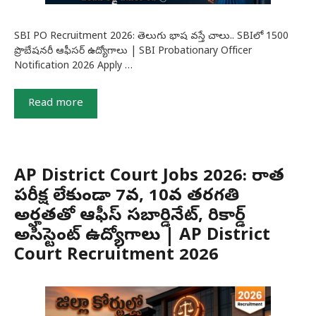
SBI PO Recruitment 2026: తెలుగు భాష వస్తే చాలు.. SBIలో 1500
ప్రొబేషనరీ ఆఫీసర్ ఉద్యోగాలు | SBI Probationary Officer
Notification 2026 Apply …
Read more
AP District Court Jobs 2026: రాత
పరీక్ష లేకుండా 7వ, 10వ తరగతి
అర్హతతో ఆఫీస్ సబార్డినేట్, రికార్డ్
అసిస్టెంట్ ఉద్యోగాలు | AP District
Court Recruitment 2026