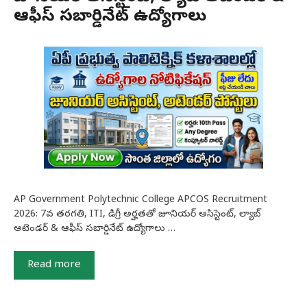
ఆఫీస్ సబార్డినేట్ ఉద్యోగాలు
AP Government Polytechnic College APCOS Recruitment
2026: 7వ తరగతి, ITI, డిగ్రీ అర్హతతో జూనియర్ అసిస్టెంట్, ల్యాబ్
అటెండర్ & ఆఫీస్ సబార్డినేట్ ఉద్యోగాలు …
Read more