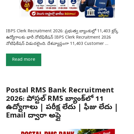
IBPS Clerk Recruitment 2026: ప్రభుత్వ బ్యాంకుల్లో 11,403 క్లర్క్
ఉద్యోగాలకు భారీ నోటిఫికేషన్ IBPS Clerk Recruitment 2026
నోటిఫికేషన్ విడుదలైంది. దేశవ్యాప్తంగా 11,403 Customer …
Read more
Postal RMS Bank Recruitment
2026: పోస్టల్ RMS బ్యాంక్‌లో 11
ఉద్యోగాలు | పరీక్ష లేదు | ఫీజు లేదు |
Email ద్వారా అప్లై