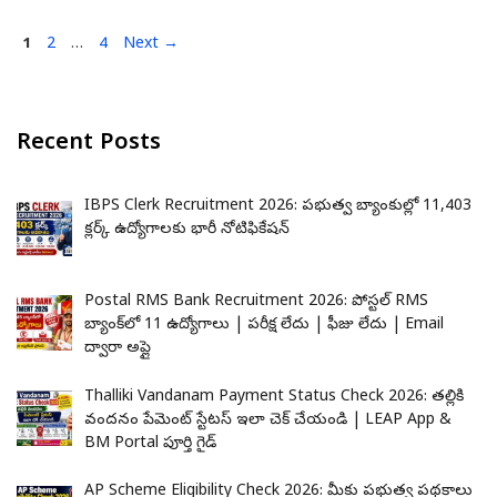
Page
Page
Page
1
2
…
4
Next
→
Recent Posts
IBPS Clerk Recruitment 2026: ప్రభుత్వ బ్యాంకుల్లో 11,403
క్లర్క్ ఉద్యోగాలకు భారీ నోటిఫికేషన్
Postal RMS Bank Recruitment 2026: పోస్టల్ RMS
బ్యాంక్‌లో 11 ఉద్యోగాలు | పరీక్ష లేదు | ఫీజు లేదు | Email
ద్వారా అప్లై
Thalliki Vandanam Payment Status Check 2026: తల్లికి
వందనం పేమెంట్ స్టేటస్ ఇలా చెక్ చేయండి | LEAP App &
BM Portal పూర్తి గైడ్
AP Scheme Eligibility Check 2026: మీకు ప్రభుత్వ పథకాలు