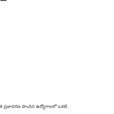
త ప్రజాదరణ పొందిన ఉద్యోగాలలో ఒకటి.