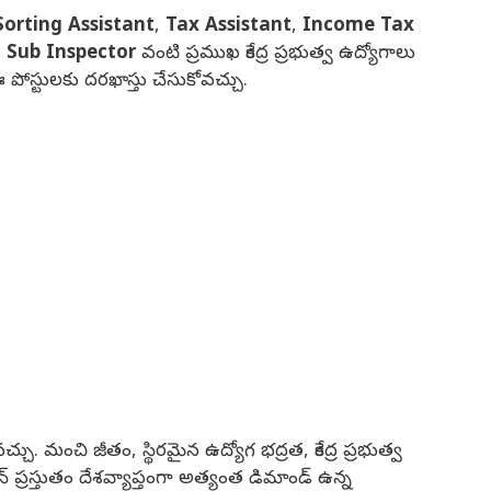
Sorting Assistant
,
Tax Assistant
,
Income Tax
 Sub Inspector
వంటి ప్రముఖ కేంద్ర ప్రభుత్వ ఉద్యోగాలు
పోస్టులకు దరఖాస్తు చేసుకోవచ్చు.
 మంచి జీతం, స్థిరమైన ఉద్యోగ భద్రత, కేంద్ర ప్రభుత్వ
్రస్తుతం దేశవ్యాప్తంగా అత్యంత డిమాండ్ ఉన్న