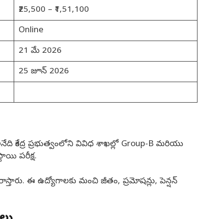
₹25,500 – ₹1,51,100
Online
21 మే 2026
25 జూన్ 2026
ి కేంద్ర ప్రభుత్వంలోని వివిధ శాఖల్లో Group-B మరియు
ాయి పరీక్ష.
రాస్తారు. ఈ ఉద్యోగాలకు మంచి జీతం, ప్రమోషన్లు, పెన్షన్
ులు