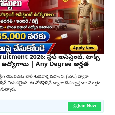
ment 2026: పోస్టల్ అసిస్టెంట్, టాక్స్
త్వ ఉద్యోగాలు | Any Degree అర్హత
ద్యోగ యువతకు భారీ శుభవార్త వచ్చింది. (SSC) ద్వారా
కేషన్ విడుదలైంది. ఈ నోటిఫికేషన్ ద్వారా దేశవ్యాప్తంగా మొత్తం
నున్నారు.
Join Now