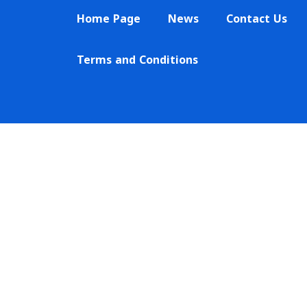
Skip
Home Page
News
Contact Us
to
content
Terms and Conditions