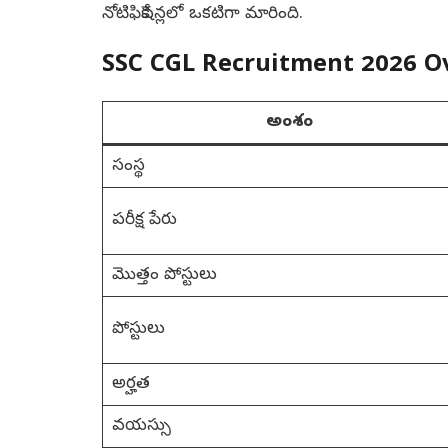
నోటిఫికేషన్లలో ఒకటిగా మారింది.
SSC CGL Recruitment 2026 O
అంశం
సంస్థ
పరీక్ష పేరు
మొత్తం పోస్టులు
పోస్టులు
అర్హత
వయస్సు