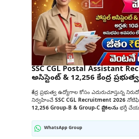
SSC CGL Postal Assistant Recruit
అసిస్టెంట్ & 12,256 కేంద్ర ప్రభు
కేంద్ర ప్రభుత్వ ఉద్యోగాల కోసం ఎదురుచూస్తున్న నిరు
నిర్వహించే
SSC CGL Recruitment 2026
నోటిఫి
12,256 Group-B & Group-C పోస్టులను
భర్తీ చేయ
WhatsApp Group