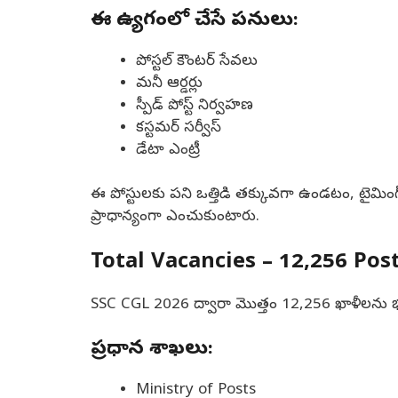
ఈ ఉద్యోగంలో చేసే పనులు:
పోస్టల్ కౌంటర్ సేవలు
మనీ ఆర్డర్లు
స్పీడ్ పోస్ట్ నిర్వహణ
కస్టమర్ సర్వీస్
డేటా ఎంట్రీ
ఈ పోస్టులకు పని ఒత్తిడి తక్కువగా ఉండటం, టైమింగ
ప్రాధాన్యంగా ఎంచుకుంటారు.
Total Vacancies – 12,256 Pos
SSC CGL 2026 ద్వారా మొత్తం 12,256 ఖాళీలను భర్తీ 
ప్రధాన శాఖలు:
Ministry of Posts