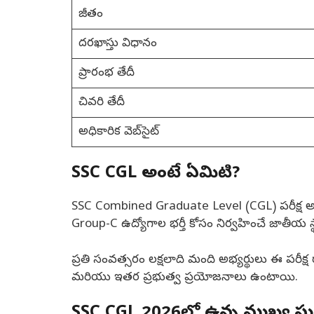
జీతం
దరఖాస్తు విధానం
ప్రారంభ తేదీ
చివరి తేదీ
అధికారిక వెబ్‌సైట్
SSC CGL అంటే ఏమిటి?
SSC Combined Graduate Level (CGL) పరీక్ష అనేద
Group-C ఉద్యోగాల భర్తీ కోసం నిర్వహించే జాతీయ స్థ
ప్రతి సంవత్సరం లక్షలాది మంది అభ్యర్థులు ఈ పరీక్ష 
మరియు ఇతర ప్రభుత్వ ప్రయోజనాలు ఉంటాయి.
SSC CGL 2026లో ఉన్న ముఖ్య పోస్ట