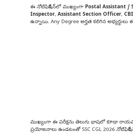
ఈ నోటిఫికేషన్‌లో ముఖ్యంగా
Postal Assistant / 
Inspector
,
Assistant Section Officer
,
CBI
ఉన్నాయి. Any Degree అర్హత కలిగిన అభ్యర్థులు ఈ 
ముఖ్యంగా ఈ పరీక్షను తెలుగు భాషలో కూడా రాయవచ్చు.
ప్రయోజనాలు ఉండటంతో SSC CGL 2026 నోటిఫికేషన్ ప