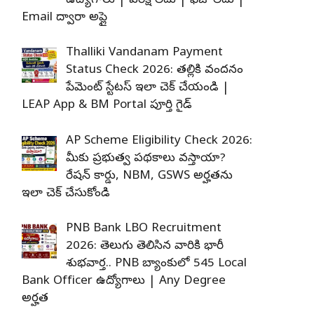
ఉద్యోగాలు | పరీక్ష లేదు | ఫీజు లేదు |
Email ద్వారా అప్లై
Thalliki Vandanam Payment
Status Check 2026: తల్లికి వందనం
పేమెంట్ స్టేటస్ ఇలా చెక్ చేయండి |
LEAP App & BM Portal పూర్తి గైడ్
AP Scheme Eligibility Check 2026:
మీకు ప్రభుత్వ పథకాలు వస్తాయా?
రేషన్ కార్డు, NBM, GSWS అర్హతను
ఇలా చెక్ చేసుకోండి
PNB Bank LBO Recruitment
2026: తెలుగు తెలిసిన వారికి భారీ
శుభవార్త.. PNB బ్యాంకులో 545 Local
Bank Officer ఉద్యోగాలు | Any Degree
అర్హత