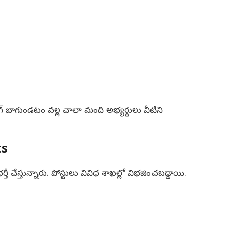
్ బాగుండటం వల్ల చాలా మంది అభ్యర్థులు వీటిని
ts
చేస్తున్నారు. పోస్టులు వివిధ శాఖల్లో విభజించబడ్డాయి.