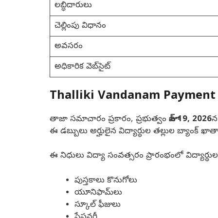
లబ్ధిదారులు
చెల్లింపు విధానం
అవసరం
అధికారిక వెబ్‌సైట్
Thalliki Vandanam Payment 
తాజా సమాచారం ప్రకారం, ప్రభుత్వం
జూన్ 19, 2026
న
ఈ డబ్బులు అర్హులైన విద్యార్థుల తల్లుల బ్యాంక్ ఖ
ఈ నిధులు విద్యా సంవత్సరం ప్రారంభంలో విద్య
పుస్తకాలు కొనుగోలు
యూనిఫామ్‌లు
స్కూల్ ఫీజులు
స్టేషనరీ