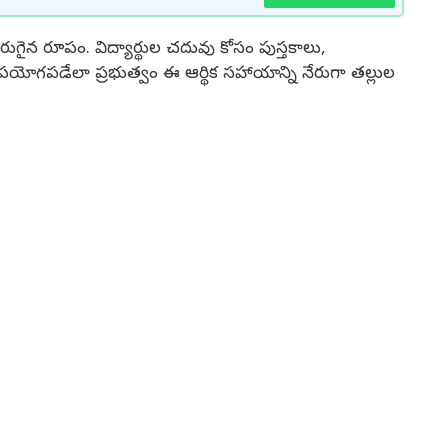
ుగైన రూపం. విద్యార్థుల చదువు కోసం పుస్తకాలు,
ోగపడేలా ప్రభుత్వం ఈ ఆర్థిక సహాయాన్ని నేరుగా తల్లుల