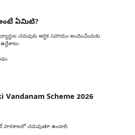
ంటే ఏమిటి?
 విద్యార్థుల చదువుకు ఆర్థిక సహాయం అందించేందుకు
ద్దేశాలు:
చడం
lliki Vandanam Scheme 2026
ప్రైవేట్ పాఠశాలలో చదువుతూ ఉండాలి.