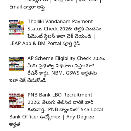
ఉద్యోగాలు | పరీక్ష లేదు | ఫీజు లేదు |
Email ద్వారా అప్లై
Thalliki Vandanam Payment
Status Check 2026: తల్లికి వందనం
పేమెంట్ స్టేటస్ ఇలా చెక్ చేయండి |
LEAP App & BM Portal పూర్తి గైడ్
AP Scheme Eligibility Check 2026:
మీకు ప్రభుత్వ పథకాలు వస్తాయా?
రేషన్ కార్డు, NBM, GSWS అర్హతను
ఇలా చెక్ చేసుకోండి
PNB Bank LBO Recruitment
2026: తెలుగు తెలిసిన వారికి భారీ
శుభవార్త.. PNB బ్యాంకులో 545 Local
Bank Officer ఉద్యోగాలు | Any Degree
అర్హత