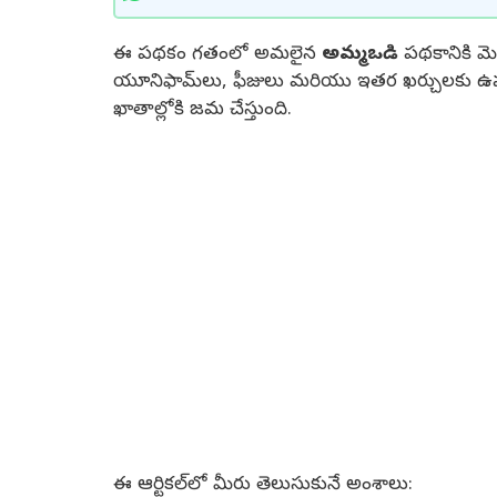
ఈ పథకం గతంలో అమలైన
అమ్మఒడి
పథకానికి మెర
యూనిఫామ్‌లు, ఫీజులు మరియు ఇతర ఖర్చులకు ఉపయ
ఖాతాల్లోకి జమ చేస్తుంది.
ఈ ఆర్టికల్‌లో మీరు తెలుసుకునే అంశాలు: