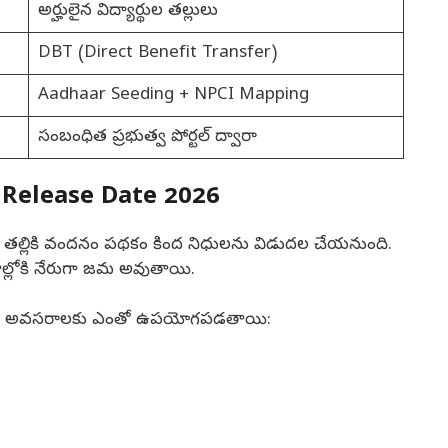
అర్హులైన విద్యార్థుల తల్లులు
DBT (Direct Benefit Transfer)
Aadhaar Seeding + NPCI Mapping
సంబంధిత ప్రభుత్వ పోర్టల్ ద్వారా
Release Date 2026
 తల్లికి వందనం పథకం కింద నిధులను విడుదల చేయనుంది.
ాతాల్లోకి నేరుగా జమ అవుతాయి.
ార్థుల అవసరాలకు ఎంతో ఉపయోగపడతాయి: