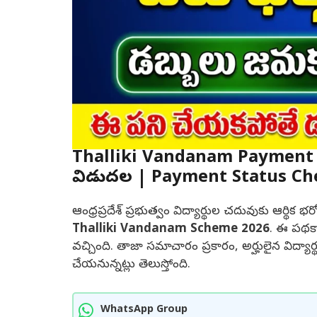
Thalliki Vandanam Payment Re
విడుదల | Payment Status Chec
ఆంధ్రప్రదేశ్ ప్రభుత్వం విద్యార్థుల చదువుకు ఆర్థిక భ
Thalliki Vandanam Scheme 2026
. ఈ పథకా
వచ్చింది. తాజా సమాచారం ప్రకారం, అర్హులైన విద్యార్
చేయనున్నట్లు తెలుస్తోంది.
WhatsApp Group