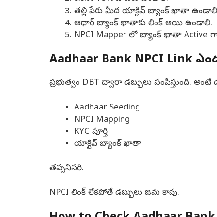
తల్లి పేరు మీద యాక్టివ్ బ్యాంక్ ఖాతా ఉండాలి
ఆధార్ బ్యాంక్ ఖాతాకు లింక్ అయి ఉండాలి.
NPCI Mapper లో బ్యాంక్ ఖాతా Active గా
Aadhaar Bank NPCI Link ఎందు
ప్రభుత్వం DBT ద్వారా డబ్బులు పంపిస్తుంది. అంటే డ
Aadhaar Seeding
NPCI Mapping
KYC పూర్తి
యాక్టివ్ బ్యాంక్ ఖాతా
తప్పనిసరి.
NPCI లింక్ లేకపోతే డబ్బులు జమ కావు.