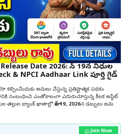
lease Date 2026: జూన్ 19న నిధుల
k & NPCI Aadhaar Link పూర్తి గైడ్
రోసా కల్పించేందుకు అమలు చేస్తున్న ప్రతిష్టాత్మక పథకం
నికి సంబంధించి ఎంతోకాలంగా ఎదురుచూస్తున్న కీలక అప్డేట్
థుల తల్లుల బ్యాంక్ ఖాతాల్లో
జూన్ 19, 2026
న డబ్బులు జమ
Join Now