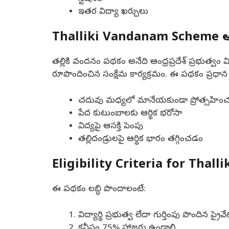
ఇతర విద్యా ఖర్చులు
Thalliki Vandanam Scheme అ
తల్లికి వందనం పథకం అనేది ఆంధ్రప్రదేశ్ ప్రభుత్వం
రూపొందించిన సంక్షేమ కార్యక్రమం. ఈ పథకం ప్రధాన ఉ
చదువు మధ్యలో మానేయకుండా ప్రోత్సహిం
పేద కుటుంబాలకు ఆర్థిక భరోసా
విద్యపై ఆసక్తి పెంపు
తల్లిదండ్రులపై ఆర్థిక భారం తగ్గించడం
Eligibility Criteria for Tha
ఈ పథకం లబ్ధి పొందాలంటే:
విద్యార్థి ప్రభుత్వ లేదా గుర్తింపు పొందిన 
కనీసం 75% హాజరు ఉండాలి.