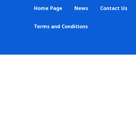
Skip
Home Page
News
Contact Us
to
content
Terms and Conditions