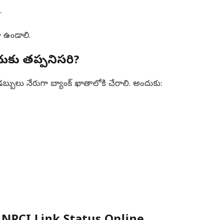
.
 ఉండాలి.
కు తప్పనిసరి?
బ్బులు నేరుగా బ్యాంక్ ఖాతాలోకి చేరాలి. అందుకు: