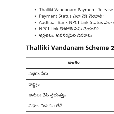
Thalliki Vandanam Payment Release
Payment Status ఎలా చెక్ చేయాలి?
Aadhaar Bank NPCI Link Status ఎలా త
NPCI Link లేకపోతే ఏమి చేయాలి?
అర్హతలు, అవసరమైన వివరాలు
Thalliki Vandanam Scheme 
అంశం
పథకం పేరు
రాష్ట్రం
అమలు చేసే ప్రభుత్వం
నిధుల విడుదల తేదీ