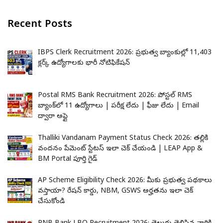
Recent Posts
IBPS Clerk Recruitment 2026: ప్రభుత్వ బ్యాంకుల్లో 11,403
క్లర్క్ ఉద్యోగాలకు భారీ నోటిఫికేషన్
Postal RMS Bank Recruitment 2026: పోస్టల్ RMS
బ్యాంక్‌లో 11 ఉద్యోగాలు | పరీక్ష లేదు | ఫీజు లేదు | Email
ద్వారా అప్లై
Thalliki Vandanam Payment Status Check 2026: తల్లికి
వందనం పేమెంట్ స్టేటస్ ఇలా చెక్ చేయండి | LEAP App &
BM Portal పూర్తి గైడ్
AP Scheme Eligibility Check 2026: మీకు ప్రభుత్వ పథకాలు
వస్తాయా? రేషన్ కార్డు, NBM, GSWS అర్హతను ఇలా చెక్
చేసుకోండి