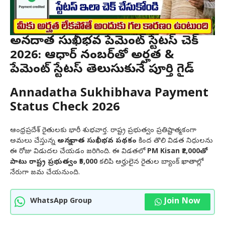
అన్నదాత సుఖీభవ పేమెంట్ స్టేటస్ చెక్
2026: ఆధార్ నంబర్‌తో అర్హత &
పేమెంట్ స్టేటస్ తెలుసుకునే పూర్తి గైడ్
Annadatha Sukhibhava Payment
Status Check 2026
ఆంధ్రప్రదేశ్ రైతులకు భారీ శుభవార్త. రాష్ట్ర ప్రభుత్వం ప్రతిష్టాత్మకంగా
అమలు చేస్తున్న
అన్నదాత సుఖీభవ పథకం
కింద తొలి విడత నిధులను
ఈ రోజు విడుదల చేయడం జరిగింది. ఈ విడతలో
PM Kisan ₹2,000తో
పాటు రాష్ట్ర ప్రభుత్వం ₹5,000
కలిపి అర్హులైన రైతుల బ్యాంక్ ఖాతాల్లో
నేరుగా జమ చేయనుంది.
Join Now
WhatsApp Group