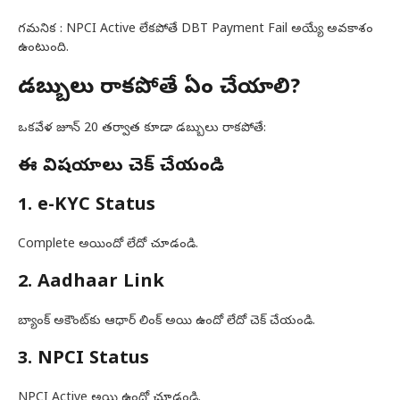
గమనిక : NPCI Active లేకపోతే DBT Payment Fail అయ్యే అవకాశం
ఉంటుంది.
డబ్బులు రాకపోతే ఏం చేయాలి?
ఒకవేళ జూన్ 20 తర్వాత కూడా డబ్బులు రాకపోతే:
ఈ విషయాలు చెక్ చేయండి
1. e-KYC Status
Complete అయిందో లేదో చూడండి.
2. Aadhaar Link
బ్యాంక్ అకౌంట్‌కు ఆధార్ లింక్ అయి ఉందో లేదో చెక్ చేయండి.
3. NPCI Status
NPCI Active అయి ఉందో చూడండి.