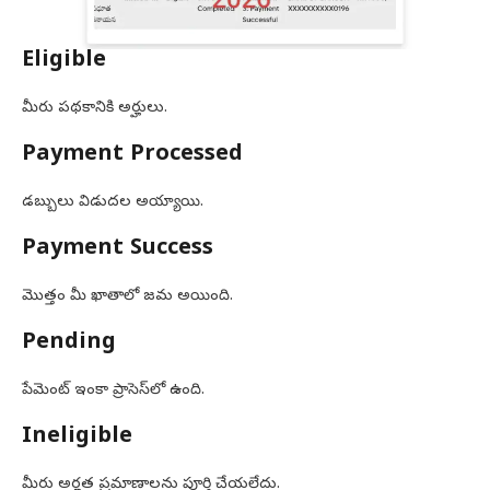
Eligible
మీరు పథకానికి అర్హులు.
Payment Processed
డబ్బులు విడుదల అయ్యాయి.
Payment Success
మొత్తం మీ ఖాతాలో జమ అయింది.
Pending
పేమెంట్ ఇంకా ప్రాసెస్‌లో ఉంది.
Ineligible
మీరు అర్హత ప్రమాణాలను పూర్తి చేయలేదు.