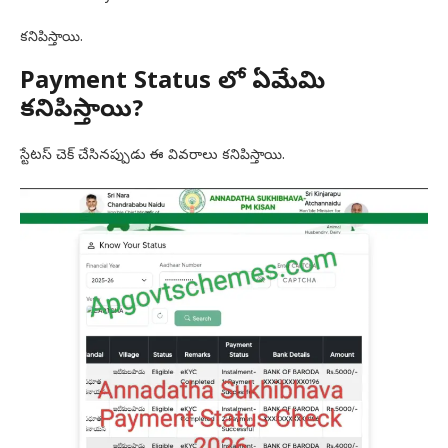
కనిపిస్తాయి.
Payment Status లో ఏమేమి
కనిపిస్తాయి?
స్టేటస్ చెక్ చేసినప్పుడు ఈ వివరాలు కనిపిస్తాయి.