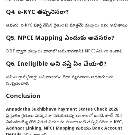
Q4. e-KYC తప్పనిసరా?
అవును. e-KYC పూర్తి చేసిన రైతులకు మాత్రమే డబ్బులు జమ అవుతాయి.
Q5. NPCI Mapping ఎందుకు అవసరం?
DBT ద్వారా డబ్బులు ఖాతాలో జమ కావడానికి NPCI Active ఉండాలి.
Q6. Ineligible అని వస్తే ఏం చేయాలి?
సమీప గ్రామ/వార్డు సచివాలయం లేదా వ్యవసాయ అధికారులను
సంప్రదించాలి.
Conclusion
Annadatha Sukhibhava Payment Status Check 2026
ప్రస్తుతం రైతులు ఎక్కువగా వెతుకుతున్న అంశాలలో ఒకటి. జూన్ 20న
విడుదలయ్యే తొలి విడత నిధులను పొందాలంటే తప్పనిసరిగా
e-KYC,
Aadhaar Linking, NPCI Mapping మరియు Bank Account