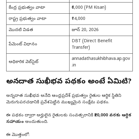
కేంద్ర ప్రభుత్వం వాటా
₹6,000 (PM Kisan)
రాష్ట్ర ప్రభుత్వం వాటా
₹14,000
మొదటి విడత
జూన్ 20, 2026
DBT (Direct Benefit
పేమెంట్ విధానం
Transfer)
annadathasukhibhava.ap.gov
అధికారిక వెబ్‌సైట్
.in
అన్నదాత సుఖీభవ పథకం అంటే ఏమిటి?
అన్నదాత సుఖీభవ అనేది ఆంధ్రప్రదేశ్ ప్రభుత్వం రైతుల ఆర్థిక స్థితిని
మెరుగుపరచడానికి ప్రవేశపెట్టిన ముఖ్యమైన సంక్షేమ పథకం.
ఈ పథకం ద్వారా అర్హులైన రైతులకు సంవత్సరానికి
₹20,000 వరకు ఆర్థిక
సహాయం
అందుతుంది.
ఈ మొత్తంలో: