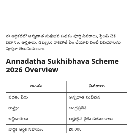
ఈ ఆర్టికల్‌లో అన్నదాత సుఖీభవ పథకం పూర్తి వివరాలు, స్టేటస్ చెక్
విధానం, అర్హతలు, డబ్బులు రాకపోతే ఏం చేయాలి వంటి విషయాలను
పూర్తిగా తెలుసుకుందాం.
Annadatha Sukhibhava Scheme
2026 Overview
అంశం
వివరాలు
పథకం పేరు
అన్నదాత సుఖీభవ
రాష్ట్రం
ఆంధ్రప్రదేశ్
లబ్ధిదారులు
అర్హులైన రైతు కుటుంబాలు
వార్షిక ఆర్థిక సహాయం
₹20,000