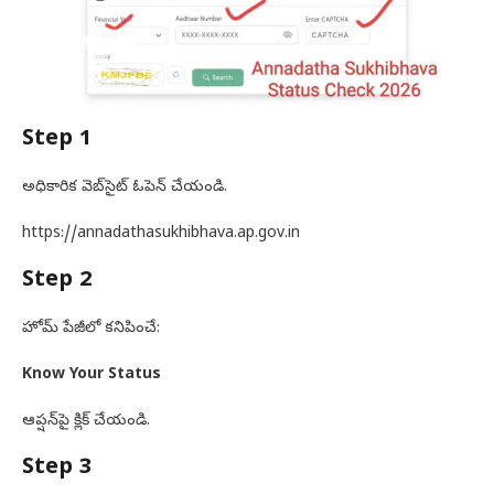
Step 1
అధికారిక వెబ్‌సైట్ ఓపెన్ చేయండి.
https://annadathasukhibhava.ap.gov.in
Step 2
హోమ్ పేజీలో కనిపించే:
Know Your Status
ఆప్షన్‌పై క్లిక్ చేయండి.
Step 3