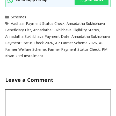
Join Now
WhatsApp Group
Categories
Schemes
Tags
Aadhaar Payment Status Check
,
Annadatha Sukhibhava
Beneficiary List
,
Annadatha Sukhibhava Eligibility Status
,
Annadatha Sukhibhava Payment Date
,
Annadatha Sukhibhava
Payment Status Check 2026
,
AP Farmer Scheme 2026
,
AP
Farmer Welfare Scheme
,
Farmer Payment Status Check
,
PM
Kisan 23rd Installment
Leave a Comment
Comment