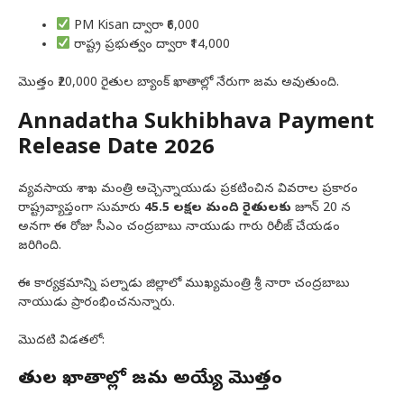
PM Kisan ద్వారా ₹6,000
రాష్ట్ర ప్రభుత్వం ద్వారా ₹14,000
మొత్తం ₹20,000 రైతుల బ్యాంక్ ఖాతాల్లో నేరుగా జమ అవుతుంది.
Annadatha Sukhibhava Payment
Release Date 2026
వ్యవసాయ శాఖ మంత్రి అచ్చెన్నాయుడు ప్రకటించిన వివరాల ప్రకారం
రాష్ట్రవ్యాప్తంగా సుమారు
45.5 లక్షల మంది రైతులకు
జూన్ 20 న
అనగా ఈ రోజు సీఎం చంద్రబాబు నాయుడు గారు రిలీజ్ చేయడం
జరిగింది.
ఈ కార్యక్రమాన్ని పల్నాడు జిల్లాలో ముఖ్యమంత్రి శ్రీ నారా చంద్రబాబు
నాయుడు ప్రారంభించనున్నారు.
మొదటి విడతలో:
రైతుల ఖాతాల్లో జమ అయ్యే మొత్తం