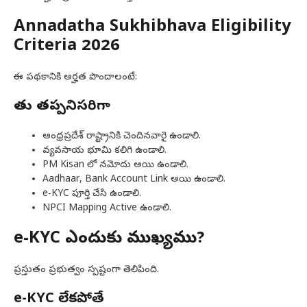
Annadatha Sukhibhava Eligibility
Criteria 2026
ఈ పథకానికి అర్హత పొందాలంటే:
రైతు తప్పనిసరిగా
ఆంధ్రప్రదేశ్ రాష్ట్రానికి చెందినవారై ఉండాలి.
వ్యవసాయ భూమి కలిగి ఉండాలి.
PM Kisan లో నమోదు అయి ఉండాలి.
Aadhaar, Bank Account Link అయి ఉండాలి.
e-KYC పూర్తి చేసి ఉండాలి.
NPCI Mapping Active ఉండాలి.
e-KYC ఎందుకు ముఖ్యము?
ప్రస్తుతం ప్రభుత్వం స్పష్టంగా తెలిపింది.
e-KYC లేకపోతే