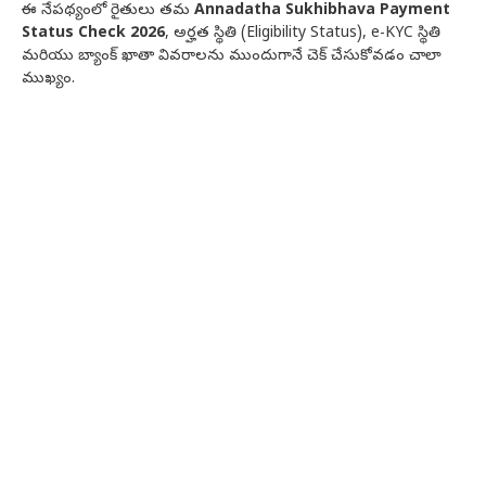
ఈ నేపథ్యంలో రైతులు తమ
Annadatha Sukhibhava Payment
Status Check 2026
, అర్హత స్థితి (Eligibility Status), e-KYC స్థితి
మరియు బ్యాంక్ ఖాతా వివరాలను ముందుగానే చెక్ చేసుకోవడం చాలా
ముఖ్యం.