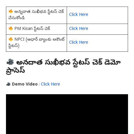
అన్నదాత సుఖీభవ స్టేటస్ చెక్
Click Here
చేసుకోండి
PM Kisan స్టేటస్ చెక్
Click Here
NPCI (ఆధార్ బ్యాంకు అకౌంట్
Click Here
స్టేటస్)
అన్నదాత సుఖీభవ స్టేటస్ చెక్ డెమో
ప్రాసెస్
Demo Video
:
Click Here