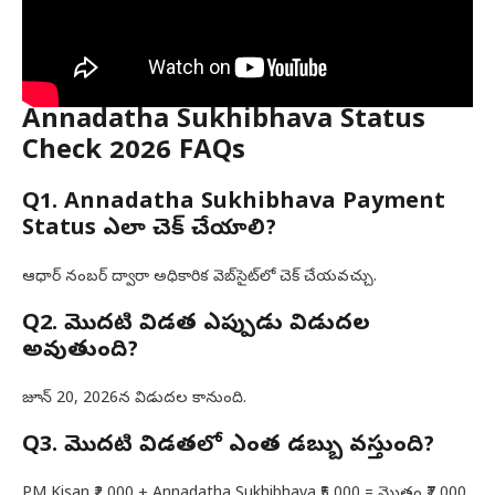
Annadatha Sukhibhava Status
Check 2026 FAQs
Q1. Annadatha Sukhibhava Payment
Status ఎలా చెక్ చేయాలి?
ఆధార్ నంబర్ ద్వారా అధికారిక వెబ్‌సైట్‌లో చెక్ చేయవచ్చు.
Q2. మొదటి విడత ఎప్పుడు విడుదల
అవుతుంది?
జూన్ 20, 2026న విడుదల కానుంది.
Q3. మొదటి విడతలో ఎంత డబ్బు వస్తుంది?
PM Kisan ₹2,000 + Annadatha Sukhibhava ₹5,000 = మొత్తం ₹7,000.