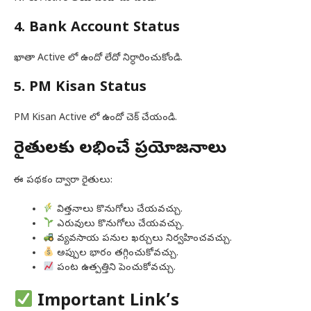
4. Bank Account Status
ఖాతా Active లో ఉందో లేదో నిర్ధారించుకోండి.
5. PM Kisan Status
PM Kisan Active లో ఉందో చెక్ చేయండి.
రైతులకు లభించే ప్రయోజనాలు
ఈ పథకం ద్వారా రైతులు:
విత్తనాలు కొనుగోలు చేయవచ్చు.
ఎరువులు కొనుగోలు చేయవచ్చు.
వ్యవసాయ పనుల ఖర్చులు నిర్వహించవచ్చు.
అప్పుల భారం తగ్గించుకోవచ్చు.
పంట ఉత్పత్తిని పెంచుకోవచ్చు.
Important Link’s