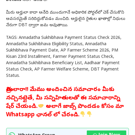
Details
సరిగా ఉండాలి.
మీరు అర్హులా కాదా అనేది ముందుగానే అధికారిక పోర్టల్‌లో చెక్ చేసుకొని
అవసరమైతే సరిదిద్దుకోవడం మంచిది. అర్హులైన రైతుల ఖాతాల్లో నిధులు
నేరుగా DBT ద్వారా జమ అవుతాయి.
TAGS: Annadatha Sukhibhava Payment Status Check 2026,
Annadatha Sukhibhava Eligibility Status, Annadatha
Sukhibhava Payment Date, AP Farmer Scheme 2026, PM
Kisan 23rd Installment, Farmer Payment Status Check,
Annadatha Sukhibhava Beneficiary List, Aadhaar Payment
Status Check, AP Farmer Welfare Scheme, DBT Payment
Status.
మిత్రులారా!! మేము అందించిన సమాచారం మీకు
నచ్చినట్లైతే, మీ సన్నిహితులతో ఈ సమాచారాన్ని
షేర్ చేయండి.
అలాగే జాబ్స్ పొందడం కోసం మా
Whatsapp ఛానల్ లో చేరండి.