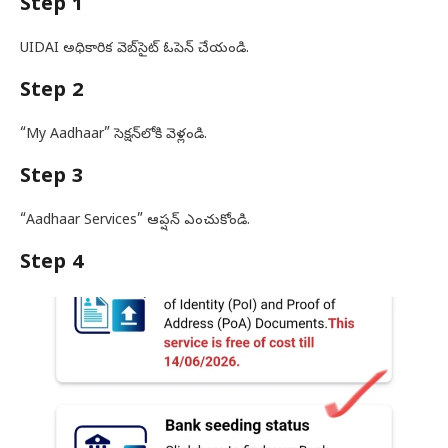
Step 1
UIDAI అధికారిక వెబ్‌సైట్ ఓపెన్ చేయండి.
Step 2
“My Aadhaar” సెక్షన్‌లోకి వెళ్లండి.
Step 3
“Aadhaar Services” ఆప్షన్ ఎంచుకోండి.
Step 4