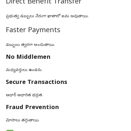
Direct Benefit Transfer
ప్రభుత్వ డబ్బులు నేరుగా ఖాతాలో జమ అవుతాయి.
Faster Payments
డబ్బులు త్వరగా అందుతాయి.
No Middlemen
మధ్యవర్తులు ఉండరు.
Secure Transactions
ఆధార్ ఆధారిత భద్రత.
Fraud Prevention
మోసాలు తగ్గుతాయి.