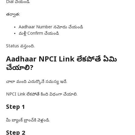
Dial చేయండి.
తర్వాత:
Aadhaar Number నమోదు చేయండి
మళ్లీ Confirm చేయండి
Status వస్తుంది.
Aadhaar NPCI Link లేకపోతే ఏమి
చేయాలి?
చాలా మంది ఎదుర్కొనే సమస్య ఇదే.
NPCI Link లేకపోతే కింది విధంగా చేయాలి.
Step 1
మీ బ్యాంక్ బ్రాంచ్‌కి వెళ్లండి.
Step 2