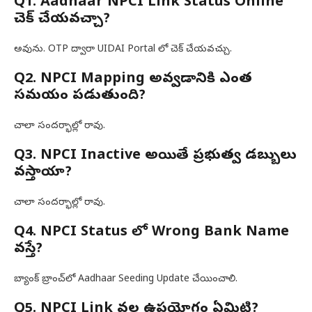
Q1. Aadhaar NPCI Link Status Online
చెక్ చేయవచ్చా?
అవును. OTP ద్వారా UIDAI Portal లో చెక్ చేయవచ్చు.
Q2. NPCI Mapping అవ్వడానికి ఎంత
సమయం పడుతుంది?
చాలా సందర్భాల్లో రావు.
Q3. NPCI Inactive అయితే ప్రభుత్వ డబ్బులు
వస్తాయా?
చాలా సందర్భాల్లో రావు.
Q4. NPCI Status లో Wrong Bank Name
వస్తే?
బ్యాంక్ బ్రాంచ్‌లో Aadhaar Seeding Update చేయించాలి.
Q5. NPCI Link వల్ల ఉపయోగం ఏమిటి?