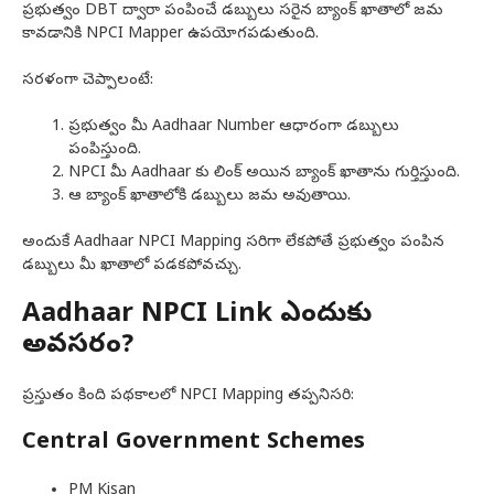
ప్రభుత్వం DBT ద్వారా పంపించే డబ్బులు సరైన బ్యాంక్ ఖాతాలో జమ
కావడానికి NPCI Mapper ఉపయోగపడుతుంది.
సరళంగా చెప్పాలంటే:
ప్రభుత్వం మీ Aadhaar Number ఆధారంగా డబ్బులు
పంపిస్తుంది.
NPCI మీ Aadhaar కు లింక్ అయిన బ్యాంక్ ఖాతాను గుర్తిస్తుంది.
ఆ బ్యాంక్ ఖాతాలోకి డబ్బులు జమ అవుతాయి.
అందుకే Aadhaar NPCI Mapping సరిగా లేకపోతే ప్రభుత్వం పంపిన
డబ్బులు మీ ఖాతాలో పడకపోవచ్చు.
Aadhaar NPCI Link ఎందుకు
అవసరం?
ప్రస్తుతం కింది పథకాలలో NPCI Mapping తప్పనిసరి:
Central Government Schemes
PM Kisan