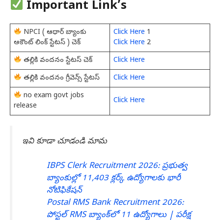
Important Link’s
NPCI ( ఆధార్ బ్యాంకు
Click Here
1
అకౌంట్ లింక్ స్టేటస్ ) చెక్
Click Here
2
తల్లికి వందనం స్టేటస్ చెక్
Click Here
తల్లికి వందనం గ్రీవెన్స్ స్టేటస్
Click Here
no exam govt jobs
Click Here
release
ఇవి కూడా చూడండి మామ
IBPS Clerk Recruitment 2026: ప్రభుత్వ
బ్యాంకుల్లో 11,403 క్లర్క్ ఉద్యోగాలకు భారీ
నోటిఫికేషన్
Postal RMS Bank Recruitment 2026:
పోస్టల్ RMS బ్యాంక్‌లో 11 ఉద్యోగాలు | పరీక్ష