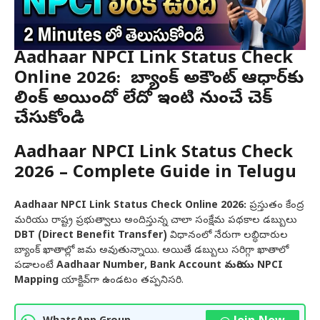
Aadhaar NPCI Link Status Check
Online 2026: మీ బ్యాంక్ అకౌంట్ ఆధార్‌కు
లింక్ అయిందో లేదో ఇంటి నుంచే చెక్
చేసుకోండి
Aadhaar NPCI Link Status Check
2026 – Complete Guide in Telugu
Aadhaar NPCI Link Status Check Online 2026:
ప్రస్తుతం కేంద్ర
మరియు రాష్ట్ర ప్రభుత్వాలు అందిస్తున్న చాలా సంక్షేమ పథకాల డబ్బులు
DBT (Direct Benefit Transfer)
విధానంలో నేరుగా లబ్ధిదారుల
బ్యాంక్ ఖాతాల్లో జమ అవుతున్నాయి. అయితే డబ్బులు సరిగ్గా ఖాతాలో
పడాలంటే
Aadhaar Number, Bank Account మరియు NPCI
Mapping
యాక్టివ్‌గా ఉండటం తప్పనిసరి.