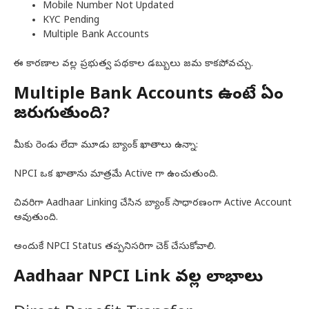
Mobile Number Not Updated
KYC Pending
Multiple Bank Accounts
ఈ కారణాల వల్ల ప్రభుత్వ పథకాల డబ్బులు జమ కాకపోవచ్చు.
Multiple Bank Accounts ఉంటే ఏం
జరుగుతుంది?
మీకు రెండు లేదా మూడు బ్యాంక్ ఖాతాలు ఉన్నా:
NPCI ఒక ఖాతాను మాత్రమే Active గా ఉంచుతుంది.
చివరిగా Aadhaar Linking చేసిన బ్యాంక్ సాధారణంగా Active Account
అవుతుంది.
అందుకే NPCI Status తప్పనిసరిగా చెక్ చేసుకోవాలి.
Aadhaar NPCI Link వల్ల లాభాలు