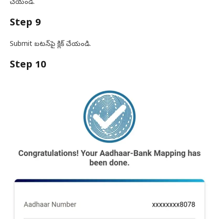
చేయండి.
Step 9
Submit బటన్‌పై క్లిక్ చేయండి.
Step 10