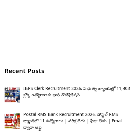
Recent Posts
IBPS Clerk Recruitment 2026: ప్రభుత్వ బ్యాంకుల్లో 11,403
క్లర్క్ ఉద్యోగాలకు భారీ నోటిఫికేషన్
Postal RMS Bank Recruitment 2026: పోస్టల్ RMS
బ్యాంక్‌లో 11 ఉద్యోగాలు | పరీక్ష లేదు | ఫీజు లేదు | Email
ద్వారా అప్లై