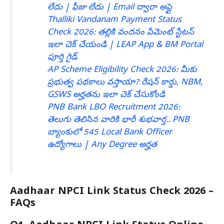
లేదు | ఫీజు లేదు | Email ద్వారా అప్లై
Thalliki Vandanam Payment Status
Check 2026: తల్లికి వందనం పేమెంట్ స్టేటస్
ఇలా చెక్ చేయండి | LEAP App & BM Portal
పూర్తి గైడ్
AP Scheme Eligibility Check 2026: మీకు
ప్రభుత్వ పథకాలు వస్తాయా? రేషన్ కార్డు, NBM,
GSWS అర్హతను ఇలా చెక్ చేసుకోండి
PNB Bank LBO Recruitment 2026:
తెలుగు తెలిసిన వారికి భారీ శుభవార్త.. PNB
బ్యాంకులో 545 Local Bank Officer
ఉద్యోగాలు | Any Degree అర్హత
Aadhaar NPCI Link Status Check 2026 –
FAQs