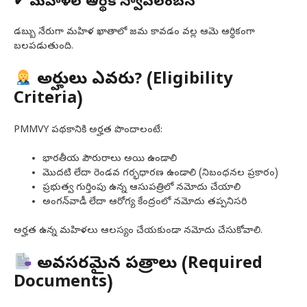
✔ మహిళల ఆర్థిక స్వావలంబన
డబ్బు నేరుగా మహిళ ఖాతాలో జమ కావడం వల్ల ఆమె ఆర్థికంగా
బలపడుతుంది.
అర్హులు ఎవరు? (Eligibility
Criteria)
PMMVY పథకానికి అర్హత పొందాలంటే:
భారతీయ పౌరురాలు అయి ఉండాలి
మొదటి లేదా రెండవ గర్భధారణ ఉండాలి (నిబంధనల ప్రకారం)
ప్రభుత్వ గుర్తింపు ఉన్న ఆసుపత్రిలో నమోదు చేయాలి
అంగన్‌వాడీ లేదా ఆరోగ్య కేంద్రంలో నమోదు తప్పనిసరి
అర్హత ఉన్న మహిళలు ఆలస్యం చేయకుండా నమోదు చేసుకోవాలి.
అవసరమైన పత్రాలు (Required
Documents)