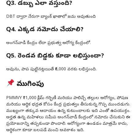
Q3. డబ్బు ఎలా వస్తుంది?
DBT ద్వారా నేరుగా బ్యాంక్ ఖాతాలో జమ అవుతుంది
Q4. ఎక్కడ నమోదు చేయాలి?
అంగన్‌వాడీ కేంద్రం లేదా ప్రభుత్వ ఆరోగ్య కేంద్రంలో.
Q5. రెండవ బిడ్డకు కూడా లభిస్తుందా?
అవును, పాప పుట్టినట్లయితే ₹6,000 వరకు లభిస్తుంది.
ముగింపు
PMMVY ₹11,000 స్కీమ్ గర్భిణీ మరియు పాలిచ్చే తల్లుల ఆరోగ్యం, పోషణ
మరియు ఆర్థిక భద్రత కోసం కేంద్ర ప్రభుత్వం తీసుకున్న గొప్ప ముందడుగు.
ముఖ్యంగా తక్కువ ఆదాయం ఉన్న కుటుంబాలకు ఇది ఎంతో ఉపయుక్తం.
అర్హత ఉన్న మహిళలు సమీప అంగన్‌వాడీ కేంద్రంలో నమోదు చేసుకుని ఈ
ప్రయోజనాన్ని తప్పకుండా పొందాలి. ఆరోగ్యంగా ఉండడం మాత్రమే కాదు,
ఆర్థికంగా కూడా బలపడే మంచి అవకాశం ఇది.