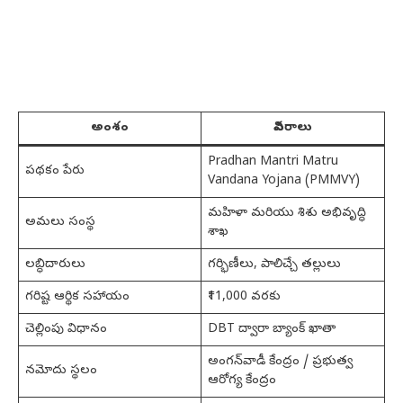
అంశం
వివరాలు
Pradhan Mantri Matru
పథకం పేరు
Vandana Yojana (PMMVY)
మహిళా మరియు శిశు అభివృద్ధి
అమలు సంస్థ
శాఖ
లబ్ధిదారులు
గర్భిణీలు, పాలిచ్చే తల్లులు
గరిష్ట ఆర్థిక సహాయం
₹11,000 వరకు
చెల్లింపు విధానం
DBT ద్వారా బ్యాంక్ ఖాతా
అంగన్‌వాడీ కేంద్రం / ప్రభుత్వ
నమోదు స్థలం
ఆరోగ్య కేంద్రం