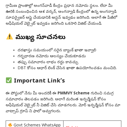
గ్రామీణ ప్రాంతాల్లో అంగన్‌వాడీ కేంద్రం ప్రధాన నమోదు స్థలం. లేదా మీ
ఊరికి సంబంధించిన ఆశ వర్కర్, అంగన్వాడి కేంద్రంలో ఉన్న అంగన్వాడి
సూపర్వైజర్ అప్లై చేయడానికి ఆప్షన్ ఇవ్వడం జరిగింది. అలాగే ఈ పేజీలో
అఫీషియల్ వెబ్సైట్ ఇవ్వడం జరిగింది ఒకసారి విజిట్ చేయండి.
ముఖ్య సూచనలు
దరఖాస్తు సమయంలో సరైన బ్యాంక్ ఖాతా ఇవ్వాలి
గర్భధారణ నమోదు ఆలస్యం చేయకూడదు
తప్పు సమాచారం లాభం రద్దు కావచ్చు
DBT కోసం ఆధార్ లింక్ చేసిన ఖాతా ఉపయోగించడం మంచిది.
Important Link’s
ఈ పోస్టులో నేను మీ అందరికీ ఈ
PMMVY Scheme
గురించి సమగ్ర
సమాచారం తెలపడం జరిగింది. అలాగే మరింత ఇన్ఫర్మేషన్ కోసం
అఫీషియల్ వెబ్సైట్ నీ విజిట్ చేసి చూడగలరు. మోర్ ఇన్ఫర్మేషన్ కోసం మా
వాట్సాప్ గ్రూప్ ని ఫాలో అవ్వగలరు.
Govt Schemes WhatsApp