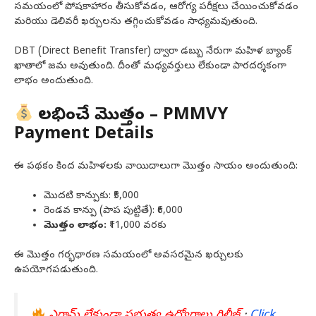
సమయంలో పోషకాహారం తీసుకోవడం, ఆరోగ్య పరీక్షలు చేయించుకోవడం
మరియు డెలివరీ ఖర్చులను తగ్గించుకోవడం సాధ్యమవుతుంది.
DBT (Direct Benefit Transfer) ద్వారా డబ్బు నేరుగా మహిళ బ్యాంక్
ఖాతాలో జమ అవుతుంది. దీంతో మధ్యవర్తులు లేకుండా పారదర్శకంగా
లాభం అందుతుంది.
లభించే మొత్తం – PMMVY
Payment Details
ఈ పథకం కింద మహిళలకు వాయిదాలుగా మొత్తం సాయం అందుతుంది:
మొదటి కాన్పుకు: ₹5,000
రెండవ కాన్పు (పాప పుట్టితే): ₹6,000
మొత్తం లాభం:
₹11,000 వరకు
ఈ మొత్తం గర్భధారణ సమయంలో అవసరమైన ఖర్చులకు
ఉపయోగపడుతుంది.
ఎగ్జామ్ లేకుండా ప్రభుత్వ ఉద్యోగాలు రిలీజ్
:
Click