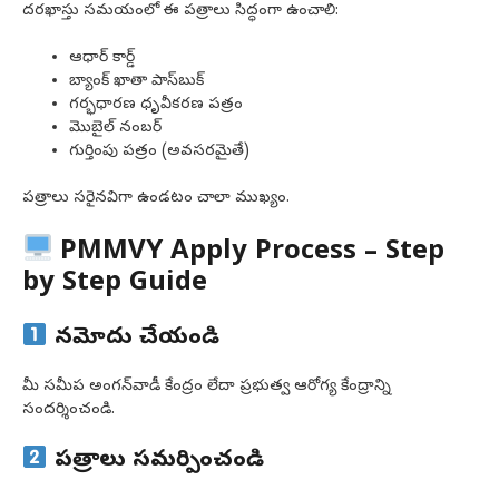
దరఖాస్తు సమయంలో ఈ పత్రాలు సిద్ధంగా ఉంచాలి:
ఆధార్ కార్డ్
బ్యాంక్ ఖాతా పాస్‌బుక్
గర్భధారణ ధృవీకరణ పత్రం
మొబైల్ నంబర్
గుర్తింపు పత్రం (అవసరమైతే)
పత్రాలు సరైనవిగా ఉండటం చాలా ముఖ్యం.
PMMVY Apply Process – Step
by Step Guide
నమోదు చేయండి
మీ సమీప అంగన్‌వాడీ కేంద్రం లేదా ప్రభుత్వ ఆరోగ్య కేంద్రాన్ని
సందర్శించండి.
పత్రాలు సమర్పించండి