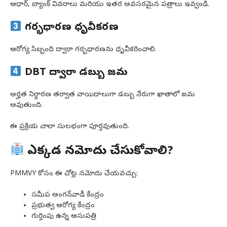
ఆధార్, బ్యాంక్ వివరాలు మరియు ఇతర అవసరమైన పత్రాలు ఇవ్వండి.
గర్భధారణ ధృవీకరణ
ఆరోగ్య సిబ్బంది ద్వారా గర్భధారణను ధృవీకరించాలి.
DBT ద్వారా డబ్బు జమ
అర్హత నిర్ధారణ తర్వాత వాయిదాలుగా డబ్బు నేరుగా ఖాతాలో జమ
అవుతుంది.
ఈ ప్రక్రియ చాలా సులభంగా పూర్తవుతుంది.
ఎక్కడ నమోదు చేసుకోవాలి?
PMMVY కోసం ఈ చోట్ల నమోదు చేయవచ్చు:
సమీప అంగన్‌వాడీ కేంద్రం
ప్రభుత్వ ఆరోగ్య కేంద్రం
గుర్తింపు ఉన్న ఆసుపత్రి