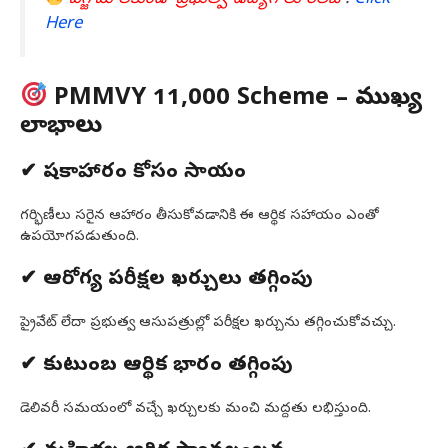
Here
PMMVY ₹11,000 Scheme – ముఖ్య
లాభాలు
✔ పోషకాహారం కోసం సాయం
గర్భిణీలు సరైన ఆహారం తీసుకోవడానికి ఈ ఆర్థిక సహాయం ఎంతో
ఉపయోగపడుతుంది.
✔ ఆరోగ్య పరీక్షల ఖర్చులు తగ్గింపు
ప్రైవేట్ లేదా ప్రభుత్వ ఆసుపత్రుల్లో పరీక్షల ఖర్చును తగ్గించుకోవచ్చు.
✔ కుటుంబ ఆర్థిక భారం తగ్గింపు
డెలివరీ సమయంలో వచ్చే ఖర్చులకు మంచి మద్దతు లభిస్తుంది.