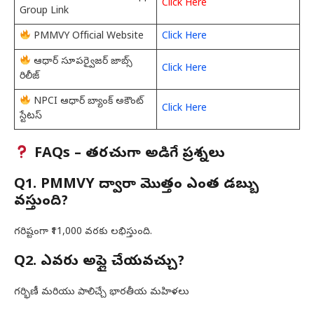
Click Here
Group Link
PMMVY Official Website
Click Here
ఆధార్ సూపర్వైజర్ జాబ్స్
Click Here
రిలీజ్
NPCI ఆధార్ బ్యాంక్ అకౌంట్
Click Here
స్టేటస్
FAQs – తరచుగా అడిగే ప్రశ్నలు
Q1. PMMVY ద్వారా మొత్తం ఎంత డబ్బు
వస్తుంది?
గరిష్టంగా ₹11,000 వరకు లభిస్తుంది.
Q2. ఎవరు అప్లై చేయవచ్చు?
గర్భిణీ మరియు పాలిచ్చే భారతీయ మహిళలు