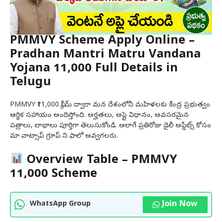
PMMVY Scheme Apply Online –
Pradhan Mantri Matru Vandana
Yojana ₹11,000 Full Details in
Telugu
PMMVY ₹11,000 స్కీమ్ ద్వారా మన దేశంలోనీ మహిళలకు కేంద్ర ప్రభుత్వం
ఆర్థిక సహాయం అందిస్తోంది. అర్హతలు, అప్లై విధానం, అవసరమైన
పత్రాలు, లాభాలు పూర్తిగా తెలుసుకోండి. అలాగే ప్రతిరోజు డైలీ అప్డేట్స్ కోసం
మా వాట్సాప్ గ్రూప్ ని ఫాలో అవ్వగలరు.
Overview Table – PMMVY
₹11,000 Scheme
Join Now
WhatsApp Group