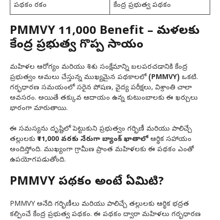
పథకం రకం
కేంద్ర ప్రభుత్వ పథకం
PMMVY ₹11,000 Benefit – మహిళలకు
కేంద్ర ప్రభుత్వ గొప్ప సాయం
మహిళల ఆరోగ్యం మరియు శిశు సంక్షేమాన్ని బలపరచడానికి కేంద్ర
ప్రభుత్వం అమలు చేస్తున్న ముఖ్యమైన పథకాలలో
(PMMVY)
ఒకటి.
గర్భధారణ సమయంలో సరైన పోషణ, వైద్య పరీక్షలు, విశ్రాంతి చాలా
అవసరం. అయితే తక్కువ ఆదాయం ఉన్న కుటుంబాలకు ఈ ఖర్చులు
భారంగా మారుతాయి.
ఈ సమస్యను దృష్టిలో పెట్టుకుని ప్రభుత్వం గర్భిణీ మరియు పాలిచ్చే
తల్లులకు
₹11,000 వరకు నేరుగా బ్యాంక్ ఖాతాలో
ఆర్థిక సహాయం
అందిస్తోంది. ముఖ్యంగా గ్రామీణ ప్రాంత మహిళలకు ఈ పథకం ఎంతో
ఉపయోగపడుతోంది.
PMMVY పథకం అంటే ఏమిటి?
PMMVY అనేది గర్భిణీలు మరియు పాలిచ్చే తల్లులకు ఆర్థిక భద్రత
కల్పించే కేంద్ర ప్రభుత్వ పథకం. ఈ పథకం ద్వారా మహిళలు గర్భధారణ